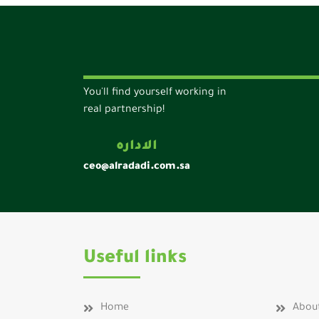
You'll find yourself working in
real partnership!
الاداره
ceo@alradadi.com.sa
Useful links
Home
Abou