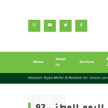
About
Home
Services
Us
Abdullah Qiyad Misfer Al-Raddadi for rations ser