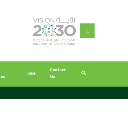
ع
Contact
Jobs
tes
Us