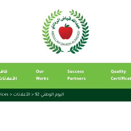
كافة
Our
Success
Quality
الأعلانات
Works
Partners
Certifica
vices
>
الأعلانات
>
اليوم الوطني 92