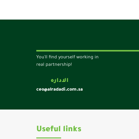
You'll find yourself working in
real partnership!
الاداره
ceo@alradadi.com.sa
Useful links