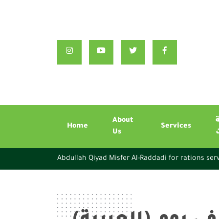
About
Home
Services
Us
Abdullah Qiyad Misfer Al-Raddadi for rations ser